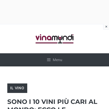
×
Vai
al
contenuto
Menu
IL VINO
SONO I 10 VINI PIÙ CARI AL