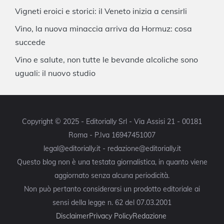
Vigneti eroici e storici: il Veneto inizia a censirli
Vino, la nuova minaccia arriva da Hormuz: cosa
succede
Vino e salute, non tutte le bevande alcoliche sono
uguali: il nuovo studio
Copyright © 2025 - Editorially Srl - Via Assisi 21 - 00181
Roma - P.Iva 16947451007
legal@editorially.it - redazione@editorially.it
Questo blog non è una testata giornalistica, in quanto viene
aggiornato senza alcuna periodicità.
Non può pertanto considerarsi un prodotto editoriale ai
sensi della legge n. 62 del 07.03.2001
Disclaimer
Privacy Policy
Redazione