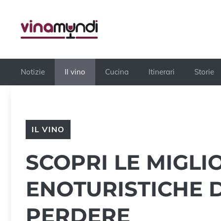
Vai
al
contenuto
Notizie
Il vino
Cucina
Itinerari
Storie
IL VINO
SCOPRI LE MIGLI
ENOTURISTICHE 
PERDERE