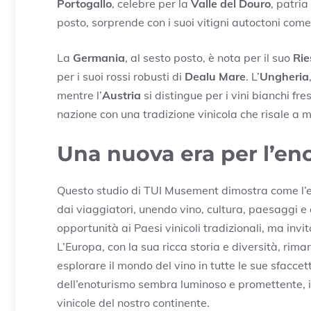
Portogallo
, celebre per la
Valle del Douro
, patria
posto, sorprende con i suoi vitigni autoctoni come 
La
Germania
, al sesto posto, è nota per il suo
Rie
per i suoi rossi robusti di
Dealu Mare
. L’
Ungheria
mentre l’
Austria
si distingue per i vini bianchi fresc
nazione con una tradizione vinicola che risale a mi
Una nuova era per l’en
Questo studio di TUI Musement dimostra come l’e
dai viaggiatori, unendo vino, cultura, paesaggi e 
opportunità ai Paesi vinicoli tradizionali, ma invi
L’Europa, con la sua ricca storia e diversità, rim
esplorare il mondo del vino in tutte le sue sfaccett
dell’enoturismo sembra luminoso e promettente, i
vinicole del nostro continente.