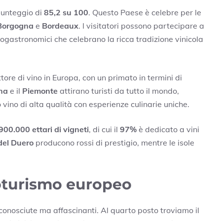
punteggio di
85,2 su 100
. Questo Paese è celebre per le
Borgogna
e
Bordeaux
. I visitatori possono partecipare a
enogastronomici che celebrano la ricca tradizione vinicola
ttore di vino in Europa, con un primato in termini di
na
e il
Piemonte
attirano turisti da tutto il mondo,
vino di alta qualità con esperienze culinarie uniche.
900.000 ettari di vigneti
, di cui il
97%
è dedicato a vini
del Duero
producono rossi di prestigio, mentre le isole
noturismo europeo
nosciute ma affascinanti. Al quarto posto troviamo il