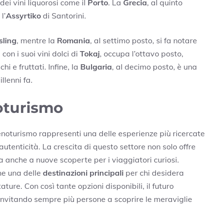
 dei vini liquorosi come il
Porto
. La
Grecia
, al quinto
l’
Assyrtiko
di Santorini.
sling
, mentre la
Romania
, al settimo posto, si fa notare
, con i suoi vini dolci di
Tokaj
, occupa l’ottavo posto,
hi e fruttati. Infine, la
Bulgaria
, al decimo posto, è una
llenni fa.
oturismo
noturismo rappresenti una delle esperienze più ricercate
autenticità. La crescita di questo settore non solo offre
ta anche a nuove scoperte per i viaggiatori curiosi.
ane una delle
destinazioni principali
per chi desidera
ature. Con così tante opzioni disponibili, il futuro
nvitando sempre più persone a scoprire le meraviglie