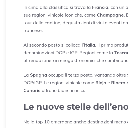
In cima alla classifica si trova la
Francia
, con un 
sue regioni vinicole iconiche, come
Champagne
,
tour delle cantine, degustazioni di vini e eventi 
francese.
Al secondo posto si colloca l’
Italia
, il primo produ
denominazioni DOP e IGP. Regioni come la
Tosca
offrendo itinerari enogastronomici che combinano 
La
Spagna
occupa il terzo posto, vantando oltre
DOP/IGP. Le regioni vinicole come
Rioja
e
Ribera 
Canarie
offrono bianchi unici.
Le nuove stelle dell’e
Nella top 10 emergono anche destinazioni meno co