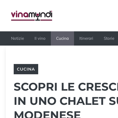
Vai
al
contenuto
Notizie
Il vino
Cucina
Itinerari
Storie
CUCINA
SCOPRI LE CRESC
IN UNO CHALET 
MODENESE