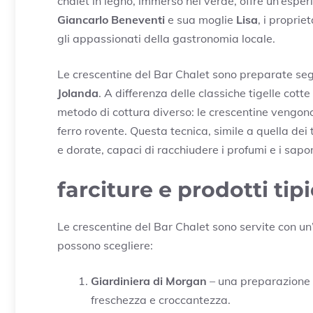
chalet in legno, immerso nel verde, offre un’espe
Giancarlo Beneventi
e sua moglie
Lisa
, i proprie
gli appassionati della gastronomia locale.
Le crescentine del Bar Chalet sono preparate se
Jolanda
. A differenza delle classiche tigelle cotte 
metodo di cottura diverso: le crescentine vengono 
ferro rovente. Questa tecnica, simile a quella dei
e dorate, capaci di racchiudere i profumi e i sapor
farciture e prodotti tipi
Le crescentine del Bar Chalet sono servite con un’am
possono scegliere:
Giardiniera di Morgan
– una preparazione d
freschezza e croccantezza.