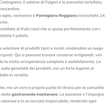
Castagneto, il salame di Fulgeri e la pancetta tartufata,
crescentine.
 aglio, rosmarino e
Parmigiano Reggiano
invecchiato 24
ente.
mellata di frutti rossi che si sposa perfettamente con i
elizia il palato.
 selezione di prodotti tipici e locali, rendendolo un luogo
quisti. Qui si possono trovare conserve artigianali, vini
endo la visita un’esperienza completa e soddisfacente. La
e sulla genuinità dei prodotti, con un forte legame al
odotto in vendita.
nte, ma un vero e proprio punto di ritrovo per la comunità
o della
gastronomia montanara
. La passione e l’impegno
a calorosa e in un servizio impeccabile, rendendo ogni