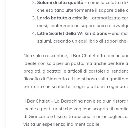
Salumi di alta qualità
– come la culatta di 
che esaltano ulteriormente il sapore delle 
Lardo battuto a coltello
– aromatizzato con
mesi, conferendo un sapore unico e avvolg
Little Scarlet della Wilkin & Sons
– una mar
salumi, creando un equilibrio di sapori che d
Non solo crescentine, il Bar Chalet offre anche una
ideale non solo per un pasto, ma anche per fare ac
pregiati, giocattoli e articoli di cartoleria, rend
filosofia di Giancarlo e Lisa si basa sulla qualità 
territorio che si riflette in ogni piatto e in ogni pr
Il Bar Chalet – La Barachina non è solo un ristora
locale e per i turisti che vogliono scoprire il megli
di Giancarlo e Lisa si traducono in un’accoglienz
visita un’esperienza indimenticabile.