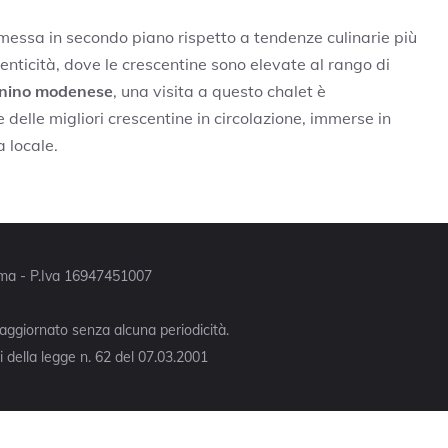
 messa in secondo piano rispetto a tendenze culinarie più
enticità, dove le crescentine sono elevate al rango di
nino modenese
, una visita a questo chalet è
elle migliori crescentine in circolazione, immerse in
a locale.
Roma - P.Iva 16947451007
 aggiornato senza alcuna periodicità.
 della legge n. 62 del 07.03.2001