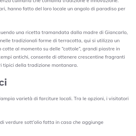
rienza culinaria che combina tradizione e innovazione.
tari, hanno fatto del loro locale un angolo di paradiso per
guendo una ricetta tramandata dalla madre di Giancarlo,
nelle tradizionali forme di terracotta, qui si utilizza un
cotte al momento su delle “cottole”, grandi piastre in
 tempi antichi, consente di ottenere crescentine fragranti
i tipici della tradizione montanara.
ci
pia varietà di farciture locali. Tra le opzioni, i visitatori
i verdure sott’olio fatta in casa che aggiunge