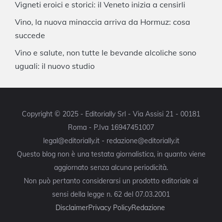
Vigneti eroici e storici: il Veneto inizia a censirli
Vino, la nuova minaccia arriva da Hormuz: cosa
succede
Vino e salute, non tutte le bevande alcoliche sono
uguali: il nuovo studio
Copyright © 2025 - Editorially Srl - Via Assisi 21 - 00181
Roma - P.Iva 16947451007
legal@editorially.it - redazione@editorially.it
Questo blog non è una testata giornalistica, in quanto viene
aggiornato senza alcuna periodicità.
Non può pertanto considerarsi un prodotto editoriale ai
sensi della legge n. 62 del 07.03.2001
Disclaimer
Privacy Policy
Redazione