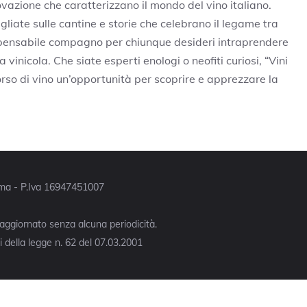
novazione che caratterizzano il mondo del vino italiano.
gliate sulle cantine e storie che celebrano il legame tra
spensabile compagno per chiunque desideri intraprendere
a vinicola. Che siate esperti enologi o neofiti curiosi, “Vini
sorso di vino un’opportunità per scoprire e apprezzare la
Roma - P.Iva 16947451007
 aggiornato senza alcuna periodicità.
 della legge n. 62 del 07.03.2001