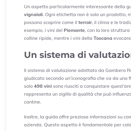
Un aspetto particolarmente interessante della gui
vignaioli
. Ogni etichetta non è solo un prodotto, m
possono scoprire come il
terroir
, il clima e le trad
esempio, i vini del
Piemonte
, con la loro struttur
colline ripide, mentre i vini della
Toscana
evocano 
Un sistema di valutazio
Il sistema di valutazione adottato da Gambero Ros
giudicato secondo un’iconografia che va da uno f
solo
498 vini
sono riusciti a conquistare quest’an
rappresenta un sigillo di qualità che può influenz
cantine.
Inoltre, la guida offre preziose informazioni su co
azienda. Questo aspetto è fondamentale per colo