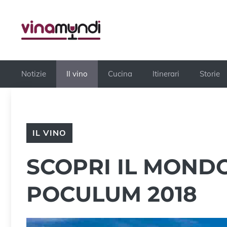
Vai
al
contenuto
Notizie
Il vino
Cucina
Itinerari
Storie
IL VINO
SCOPRI IL MOND
POCULUM 2018