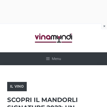
×
Vai
al
contenuto
Menu
IL VINO
SCOPRI IL MANDORLI