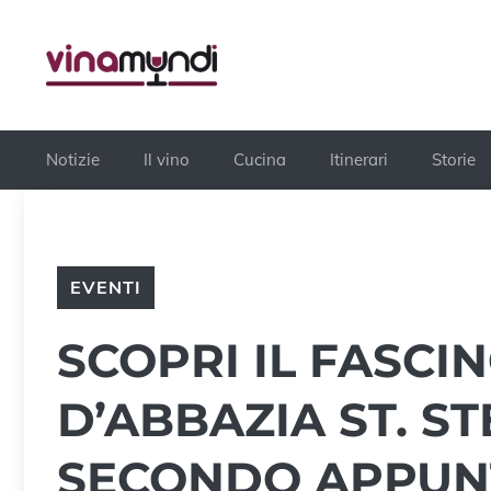
Vai
al
contenuto
Notizie
Il vino
Cucina
Itinerari
Storie
EVENTI
SCOPRI IL FASCI
D’ABBAZIA ST. S
SECONDO APPUN