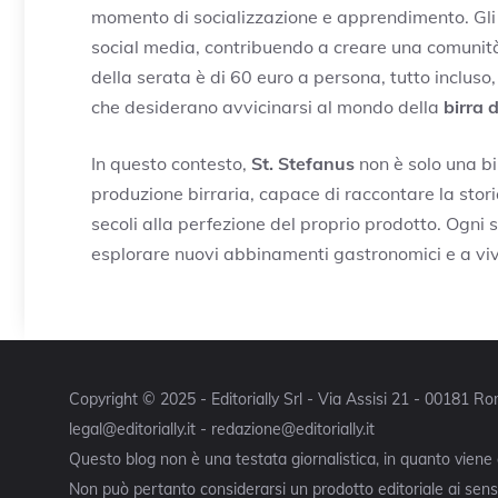
momento di socializzazione e apprendimento. Gli os
social media, contribuendo a creare una comunità 
della serata è di 60 euro a persona, tutto incluso
che desiderano avvicinarsi al mondo della
birra 
In questo contesto,
St. Stefanus
non è solo una bi
produzione birraria, capace di raccontare la sto
secoli alla perfezione del proprio prodotto. Ogni so
esplorare nuovi abbinamenti gastronomici e a viv
Copyright © 2025 - Editorially Srl - Via Assisi 21 - 00181 
legal@editorially.it - redazione@editorially.it
Questo blog non è una testata giornalistica, in quanto viene
Non può pertanto considerarsi un prodotto editoriale ai sensi