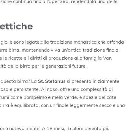
azione continua fino all’apertura, rendendola una delle
ettiche
lgio, e sono legate alla tradizione monastica che affonda
durre birra, mantenendo viva un’antica tradizione fino al
le ricette e i diritti di produzione alla famiglia Van
à della birra per le generazioni future.
i questa birra? La
St. Stefanus
si presenta inizialmente
sa e persistente. Al naso, offre una complessità di
 agrumi come pompelmo e mela verde, e spezie delicate
birra è equilibrata, con un finale leggermente secco e una
vono notevolmente. A 18 mesi, il colore diventa più