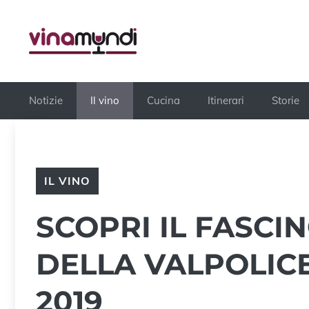
Vai
al
contenuto
Notizie
Il vino
Cucina
Itinerari
Storie
IL VINO
SCOPRI IL FASCI
DELLA VALPOLICE
2019