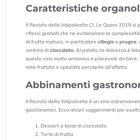
Caratteristiche organol
Il Recioto della Valpolicella Cl. Le Quare 2019 si
riflessi granati che ne evidenziano la complessità
di frutta matura, in particolare
ciliegie
e
prugne
,
sentore di
cioccolato
. Al palato, la dolcezza è b
questo vino molto armonico e piacevole da bere. L
note fruttate e speziate percepite all’olfatto.
Abbinamenti gastrono
Il Recioto della Valpolicella è un vino estremame
gastronomici. Ecco alcuni suggerimenti per esalta
Dessert a base di cioccolato
Torte di frutta