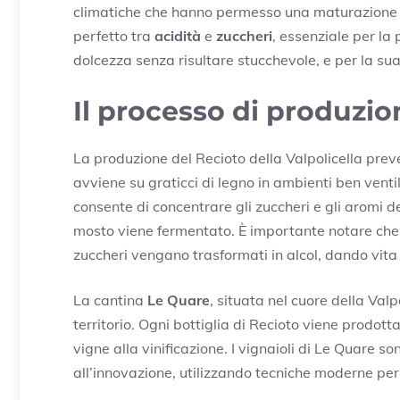
climatiche che hanno permesso una maturazione ot
perfetto tra
acidità
e
zuccheri
, essenziale per la
dolcezza senza risultare stucchevole, e per la s
Il processo di produzio
La produzione del Recioto della Valpolicella pre
avviene su graticci di legno in ambienti ben vent
consente di concentrare gli zuccheri e gli aromi d
mosto viene fermentato. È importante notare che l
zuccheri vengano trasformati in alcol, dando vita
La cantina
Le Quare
, situata nel cuore della Valp
territorio. Ogni bottiglia di Recioto viene prodott
vigne alla vinificazione. I vignaioli di Le Quare s
all’innovazione, utilizzando tecniche moderne per 