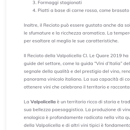
Formaggi stagionati
Piatti a base di carne rossa, come brasato
Inoltre, il Recioto può essere gustato anche da 
le sfumature e la ricchezza aromatica. La tempera
per esaltare al meglio le sue caratteristiche.
Il Recioto della Valpolicella Cl. Le Quare 2019 ha 
guide del settore, come la guida “Vini d’Italia” 
segnale della qualità e del prestigio del vino, re
panorama vinicolo italiano. La sua capacità di c
ottenere vini che celebrano il territorio e raccont
La
Valpolicella
è un territorio ricco di storia e tr
sua bellezza paesaggistica. La produzione di vino 
enologica è profondamente radicata nella vita quo
della Valpolicella e di altri vini tipici è fondame