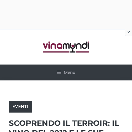
×
Vai
al
contenuto
Menu
EVENTI
SCOPRENDO IL TERROIR: IL