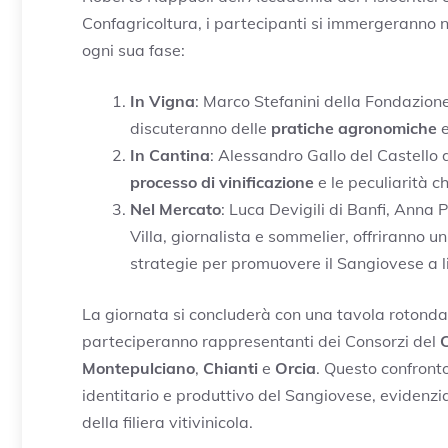
Confagricoltura, i partecipanti si immergeranno ne
ogni sua fase:
In Vigna
: Marco Stefanini della Fondazio
discuteranno delle
pratiche agronomiche
e
In Cantina
: Alessandro Gallo del Castello 
processo di vinificazione
e le peculiarità c
Nel Mercato
: Luca Devigili di Banfi, Anna 
Villa, giornalista e sommelier, offriranno u
strategie per promuovere il Sangiovese a li
La giornata si concluderà con una tavola rotonda 
parteciperanno rappresentanti dei Consorzi del
C
Montepulciano
,
Chianti
e
Orcia
. Questo confront
identitario e produttivo del Sangiovese, evidenzia
della filiera vitivinicola.