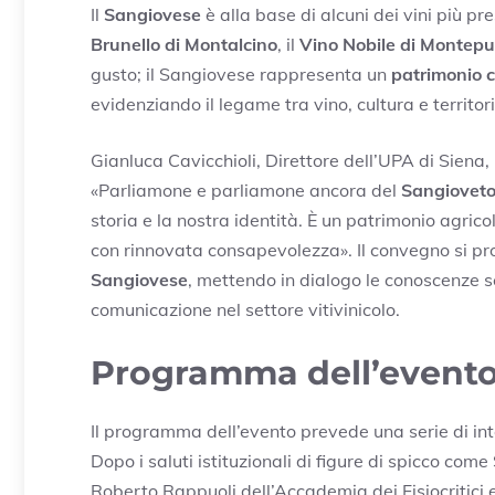
Il
Sangiovese
è alla base di alcuni dei vini più pr
Brunello di Montalcino
, il
Vino Nobile di Montepu
gusto; il Sangiovese rappresenta un
patrimonio c
evidenziando il legame tra vino, cultura e territori
Gianluca Cavicchioli, Direttore dell’UPA di Siena,
«Parliamone e parliamone ancora del
Sangiovet
storia e la nostra identità. È un patrimonio agric
con rinnovata consapevolezza». Il convegno si pro
Sangiovese
, mettendo in dialogo le conoscenze sc
comunicazione nel settore vitivinicolo.
Programma dell’event
Il programma dell’evento prevede una serie di inte
Dopo i saluti istituzionali di figure di spicco co
Roberto Rappuoli dell’Accademia dei Fisiocritici