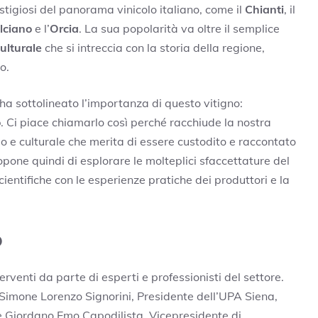
estigiosi del panorama vinicolo italiano, come il
Chianti
, il
lciano
e l’
Orcia
. La sua popolarità va oltre il semplice
ulturale
che si intreccia con la storia della regione,
o.
 ha sottolineato l’importanza di questo vitigno:
o
. Ci piace chiamarlo così perché racchiude la nostra
olo e culturale che merita di essere custodito e raccontato
pone quindi di esplorare le molteplici sfaccettature del
ientifiche con le esperienze pratiche dei produttori e la
o
rventi da parte di esperti e professionisti del settore.
me Simone Lorenzo Signorini, Presidente dell’UPA Siena,
 e Giordano Emo Capodilista, Vicepresidente di