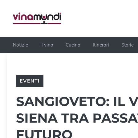
Vai
al
contenuto
Notizie
Il vino
Cucina
Itinerari
Storie
EVENTI
SANGIOVETO: IL 
SIENA TRA PASSA
FUTURO