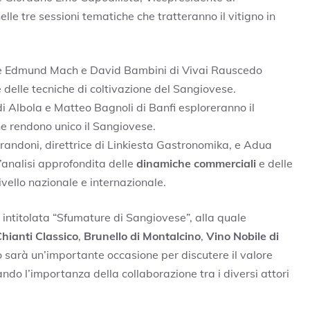
lle tre sessioni tematiche che tratteranno il vitigno in
ne Edmund Mach e David Bambini di Vivai Rauscedo
 delle tecniche di coltivazione del Sangiovese.
di Albola e Matteo Bagnoli di Banfi esploreranno il
he rendono unico il Sangiovese.
Prandoni, direttrice di Linkiesta Gastronomika, e Adua
n’analisi approfondita delle
dinamiche commerciali
e delle
vello nazionale e internazionale.
intitolata “Sfumature di Sangiovese”, alla quale
hianti Classico
,
Brunello di Montalcino
,
Vino Nobile di
o sarà un’importante occasione per discutere il valore
ndo l’importanza della collaborazione tra i diversi attori