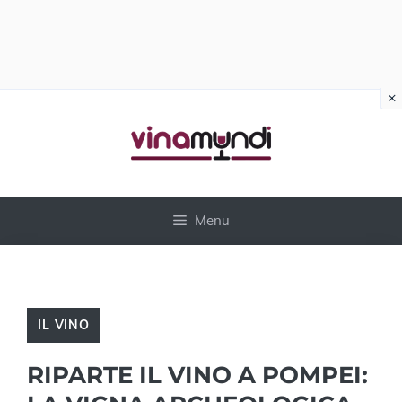
×
Vai
al
contenuto
Menu
IL VINO
RIPARTE IL VINO A POMPEI: