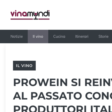
Vai
al
contenuto
Notizie
Il vino
Cucina
Itinerari
Storie
IL VINO
PROWEIN SI REIN
AL PASSATO CONQ
PRODUTTORI ITAL