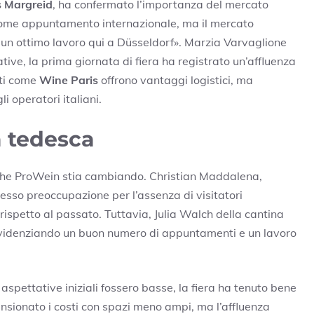
s Margreid
, ha confermato l’importanza del mercato
a come appuntamento internazionale, ma il mercato
un ottimo lavoro qui a Düsseldorf». Marzia Varvaglione
ive, la prima giornata di fiera ha registrato un’affluenza
ti come
Wine Paris
offrono vantaggi logistici, ma
i operatori italiani.
a tedesca
è che ProWein stia cambiando. Christian Maddalena,
resso preoccupazione per l’assenza di visitatori
rispetto al passato. Tuttavia, Julia Walch della cantina
 evidenziando un buon numero di appuntamenti e un lavoro
spettative iniziali fossero basse, la fiera ha tenuto bene
mensionato i costi con spazi meno ampi, ma l’affluenza