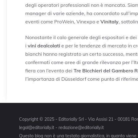
degli operatori professionali non è mancata. Sia
manager di varie aziende, ha concordato sull’imp
eventi come ProWein, Vinexpo e
Vinitaly
, sottol
Nonostante il calo generale degli espositori e dei 
i
vini dealcolati
e per le tendenze di mercato in cr
bianchi hanno registrato un certo successo, mentre
confermati come aree di grande rilevanza per l’Ita
fiera con l’evento dei
Tre Bicchieri del Gambero 
l’importanza di Düsseldorf come punto di riferimen
Copyright © 2025 - Editorially Srl - Via Assisi 21 - 00181 
legal@editorially.it - redazione@editorially.it
Questo blog non è una testata giornalistica, in quanto viene