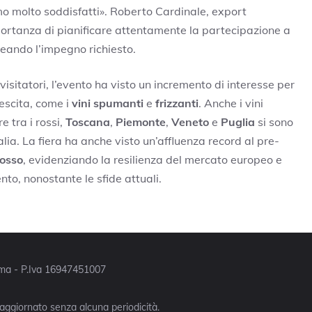
mo molto soddisfatti». Roberto Cardinale, export
ortanza di pianificare attentamente la partecipazione a
ineando l’impegno richiesto.
visitatori, l’evento ha visto un incremento di interesse per
escita, come i
vini spumanti
e
frizzanti
. Anche i vini
 tra i rossi,
Toscana
,
Piemonte
,
Veneto
e
Puglia
si sono
lia. La fiera ha anche visto un’affluenza record al pre-
Rosso
, evidenziando la resilienza del mercato europeo e
to, nonostante le sfide attuali.
Roma - P.Iva 16947451007
 aggiornato senza alcuna periodicità.