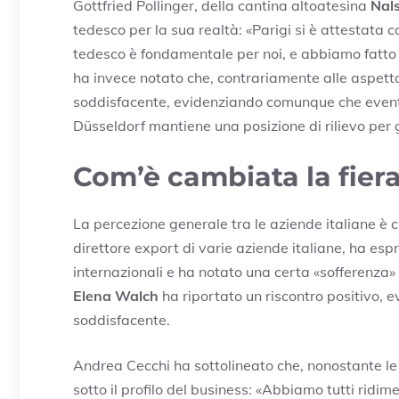
Gottfried Pollinger, della cantina altoatesina
Nal
tedesco per la sua realtà: «Parigi si è attestat
tedesco è fondamentale per noi, e abbiamo fatto 
ha invece notato che, contrariamente alle aspettat
soddisfacente, evidenziando comunque che even
Düsseldorf mantiene una posizione di rilievo per gl
Com’è cambiata la fier
La percezione generale tra le aziende italiane 
direttore export di varie aziende italiane, ha esp
internazionali e ha notato una certa «sofferenza» 
Elena Walch
ha riportato un riscontro positivo,
soddisfacente.
Andrea Cecchi ha sottolineato che, nonostante le a
sotto il profilo del business: «Abbiamo tutti ridi