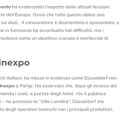
vento
ha evidenziato l’impatto delle attuali tensioni
orte dell’Europa. Ovvio che tutto questo abbia una
a sui dazi… Il consumatore è disorientato e spaventato, e
e in Germania ha accentuato tali difficoltà, ma i
 tedesco come un obiettivo cruciale e meritevole di
Vinexpo
chi italiani, ha messo in evidenza come Düsseldorf non
inexpo
a Parigi. Ha osservato che, dopo gli eccessi dei
ando i costi, a partire dagli hotel. «Se il pubblico
e – ha premiato la “Ville Lumière”, Düsseldorf sta
o degli operatori tedeschi con i principali produttori,