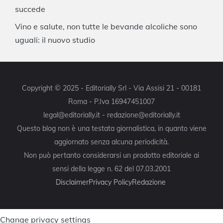
succede
Vino e salute, non tutte le bevande alcoliche sono
uguali: il nuovo studio
Copyright © 2025 - Editorially Srl - Via Assisi 21 - 00181
Roma - P.Iva 16947451007
legal@editorially.it - redazione@editorially.it
Questo blog non è una testata giornalistica, in quanto viene
aggiornato senza alcuna periodicità.
Non può pertanto considerarsi un prodotto editoriale ai
sensi della legge n. 62 del 07.03.2001
Disclaimer
Privacy Policy
Redazione
Change privacy settings