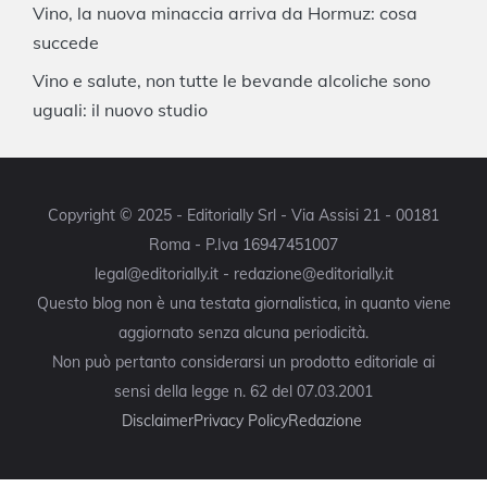
Vino, la nuova minaccia arriva da Hormuz: cosa
succede
Vino e salute, non tutte le bevande alcoliche sono
uguali: il nuovo studio
Copyright © 2025 - Editorially Srl - Via Assisi 21 - 00181
Roma - P.Iva 16947451007
legal@editorially.it - redazione@editorially.it
Questo blog non è una testata giornalistica, in quanto viene
aggiornato senza alcuna periodicità.
Non può pertanto considerarsi un prodotto editoriale ai
sensi della legge n. 62 del 07.03.2001
Disclaimer
Privacy Policy
Redazione