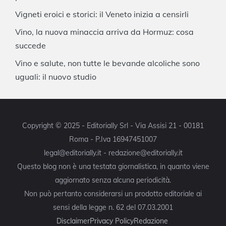
Vigneti eroici e storici: il Veneto inizia a censirli
Vino, la nuova minaccia arriva da Hormuz: cosa
succede
Vino e salute, non tutte le bevande alcoliche sono
uguali: il nuovo studio
Copyright © 2025 - Editorially Srl - Via Assisi 21 - 00181
Roma - P.Iva 16947451007
legal@editorially.it - redazione@editorially.it
Questo blog non è una testata giornalistica, in quanto viene
aggiornato senza alcuna periodicità.
Non può pertanto considerarsi un prodotto editoriale ai
sensi della legge n. 62 del 07.03.2001
Disclaimer
Privacy Policy
Redazione