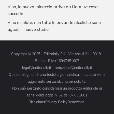
Vino, la nuova minaccia arriva da Hormuz: cosa
succede
Vino e salute, non tutte le bevande alcoliche sono
uguali: il nuovo studio
Copyright © 2025 - Editorially Srl - Via Assisi 21 - 00181
Roma - P.Iva 16947451007
legal@editorially.it - redazione@editorially.it
Questo blog non è una testata giornalistica, in quanto viene
aggiornato senza alcuna periodicità.
Non può pertanto considerarsi un prodotto editoriale ai
sensi della legge n. 62 del 07.03.2001
Disclaimer
Privacy Policy
Redazione