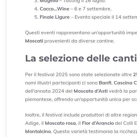
Mugello
– Tasting il 26 luglio.
Cocco…Wine
– 6 e 7 settembre.
Finale Ligure
– Evento speciale il 14 sette
Questi eventi rappresentano un’opportunità imperd
Moscati
provenienti da diverse cantine.
La selezione delle cant
Per il festival 2025 sono state selezionate oltre
2
nomi illustri partecipanti ci sono
Banfi
,
Cascina C
dell’annata 2024 del
Moscato d’Asti
vedrà la part
piemontese, offrendo un’opportunità unica per sco
Inoltre, il festival include produttori di altre regio
Adige, il
Moscato rosa
, il
Fior d’Arancio
dei Colli 
Montalcino
. Questa varietà testimonia la ricchezz