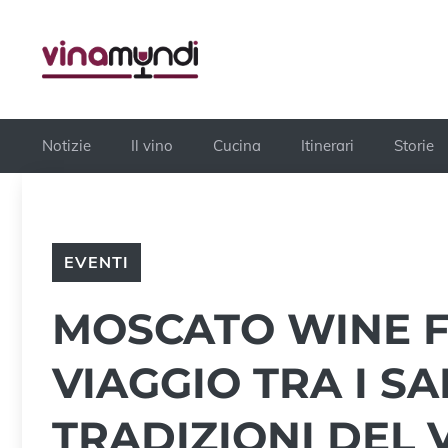
Vai
al
contenuto
Notizie
Il vino
Cucina
Itinerari
Storie
EVENTI
MOSCATO WINE F
VIAGGIO TRA I SA
TRADIZIONI DEL 