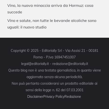
Vino, la nuova minaccia arriva da Hormuz: cosa
succede
Vino e salute, non tutte le bevande alcoliche sono
uguali: il nuovo studio
Copyright © 2025 - Editorially Srl - Via Assisi 21 - 00181
Roma - P.Iva 16947451007
legal@editorially.it - redazione@editorially.it
Questo blog non è una testata giornalistica, in quanto viene
aggiornato senza alcuna periodicità.
Non può pertanto considerarsi un prodotto editoriale ai
sensi della legge n. 62 del 07.03.2001
Disclaimer
Privacy Policy
Redazione