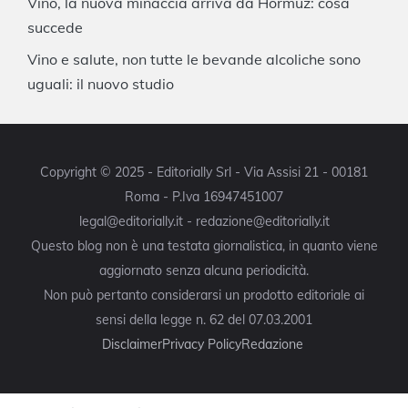
Vino, la nuova minaccia arriva da Hormuz: cosa
succede
Vino e salute, non tutte le bevande alcoliche sono
uguali: il nuovo studio
Copyright © 2025 - Editorially Srl - Via Assisi 21 - 00181
Roma - P.Iva 16947451007
legal@editorially.it - redazione@editorially.it
Questo blog non è una testata giornalistica, in quanto viene
aggiornato senza alcuna periodicità.
Non può pertanto considerarsi un prodotto editoriale ai
sensi della legge n. 62 del 07.03.2001
Disclaimer
Privacy Policy
Redazione