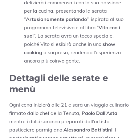
delizierà i commensali con la sua passione
per la cucina, presentando la serata
“
Artusianamente parlando
”, ispirata al suo
programma televisivo e al libro “
Vito con i
suoi
”. La serata avrà un tocco speciale,
poiché Vito si esibirà anche in uno
show
cooking
a sorpresa, rendendo l’esperienza
ancora più coinvolgente.
Dettagli delle serate e
menù
Ogni cena inizierà alle 21 e sarà un viaggio culinario
firmato dallo chef della Tenuta,
Paolo Dall’Asta
,
mentre i dolci saranno preparati dall’artista
pasticciere parmigiano
Alessandro Battistini
. I
partecipanti possono aspettarsi un menù ricco e