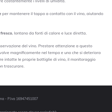
 costantemente i livelli di umidità.
e
per mantenere il tappo a contatto con il vino, aiutando
 fresco
, lontano da fonti di calore e luce diretta.
onservazione del vino. Prestare attenzione a questo
 evolve magnificamente nel tempo e uno che si deteriora
ntatte le proprie bottiglie di vino, il monitoraggio
on trascurare.
Roma - P.Iva 16947451007