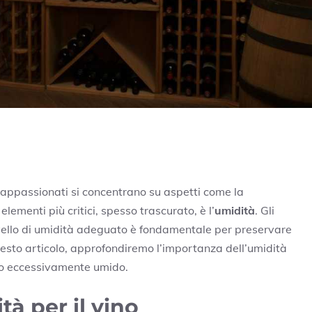
i appassionati si concentrano su aspetti come la
lementi più critici, spesso trascurato, è l’
umidità
. Gli
vello di umidità adeguato è fondamentale per preservare
questo articolo, approfondiremo l’importanza dell’umidità
o o eccessivamente umido.
tà per il vino