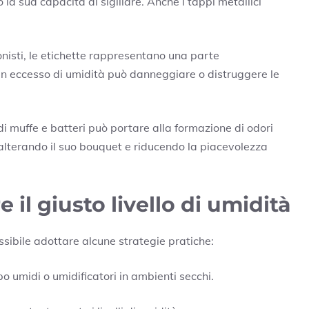
a sua capacità di sigillare. Anche i tappi metallici
zionisti, le etichette rappresentano una parte
Un eccesso di umidità può danneggiare o distruggere le
 di muffe e batteri può portare alla formazione di odori
, alterando il suo bouquet e riducendo la piacevolezza
il giusto livello di umidità
ssibile adottare alcune strategie pratiche:
o umidi o umidificatori in ambienti secchi.