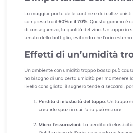
La maggior parte delle cantine e dei collezionist
compreso tra il
60% e il 70%
. Questa gamma è con
di conseguenza, la qualità del vino. Un tappo in
tenuta della bottiglia, evitando che l’aria esterna
Effetti di un’umidità t
Un ambiente con umidità troppo bassa può causare
ha bisogno di una certa umidità per mantenere la 
livello consigliato, il sughero tende a seccarsi, 
Perdita di elasticità del tappo
: Un tappo se
creando spazi in cui l’aria può entrare.
Micro-fessurazioni
: La perdita di elastici
l’infiltrazione dell’aria, causando un fen