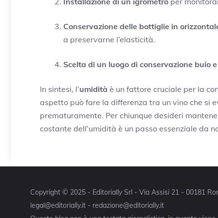
Installazione di un igrometro
per monitorare
Conservazione delle bottiglie in orizzontal
a preservarne l’elasticità.
Scelta di un luogo di conservazione buio e
In sintesi, l’
umidità
è un fattore cruciale per la c
aspetto può fare la differenza tra un vino che si
prematuramente. Per chiunque desideri mantenere i
costante dell’umidità è un passo essenziale da n
Copyright © 2025 - Editorially Srl - Via Assisi 21 - 00181 
legal@editorially.it - redazione@editorially.it