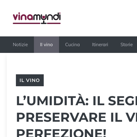
Vai
al
contenuto
Notizie
Il vino
Cucina
Itinerari
Storie
IL VINO
L’UMIDITÀ: IL SE
PRESERVARE IL V
PERFEZIONE!