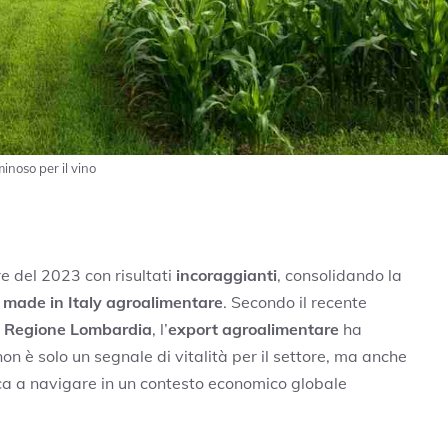
inoso per il vino
e del 2023 con risultati
incoraggianti
, consolidando la
l
made in Italy agroalimentare
. Secondo il recente
e
Regione Lombardia
, l’
export agroalimentare
ha
on è solo un segnale di vitalità per il settore, ma anche
sca a navigare in un contesto economico globale