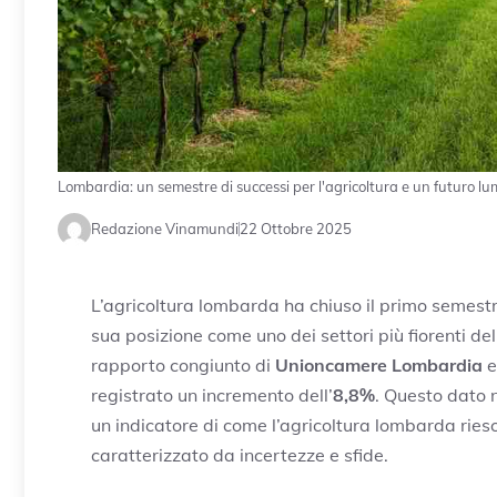
Lombardia: un semestre di successi per l'agricoltura e un futuro lum
Redazione Vinamundi
22 Ottobre 2025
L’agricoltura lombarda ha chiuso il primo semestr
sua posizione come uno dei settori più fiorenti de
rapporto congiunto di
Unioncamere Lombardia
registrato un incremento dell’
8,8%
. Questo dato n
un indicatore di come l’agricoltura lombarda rie
caratterizzato da incertezze e sfide.