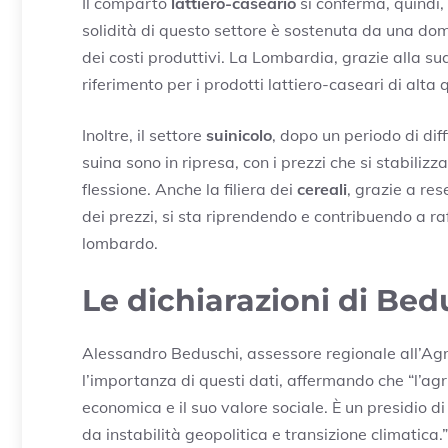
Il comparto
lattiero-caseario
si conferma, quindi,
solidità di questo settore è sostenuta da una dom
dei costi produttivi. La Lombardia, grazie alla su
riferimento per i prodotti lattiero-caseari di alta 
Inoltre, il settore
suinicolo
, dopo un periodo di diff
suina sono in ripresa, con i prezzi che si stabiliz
flessione. Anche la filiera dei
cereali
, grazie a re
dei prezzi, si sta riprendendo e contribuendo a r
lombardo.
Le dichiarazioni di Bed
Alessandro Beduschi, assessore regionale all’Agr
l’importanza di questi dati, affermando che “l’ag
economica e il suo valore sociale. È un presidio d
da instabilità geopolitica e transizione climatica.