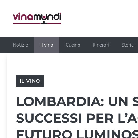
Vai
al
contenuto
Notizie
Il vino
Cucina
Itinerari
Storie
IL VINO
LOMBARDIA: UN 
SUCCESSI PER L’
FUTURO LUMINOS