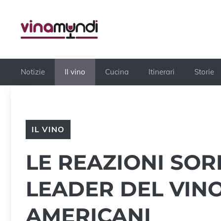
Vai
al
contenuto
Notizie
Il vino
Cucina
Itinerari
Storie
IL VINO
LE REAZIONI SOR
LEADER DEL VINO
AMERICANI