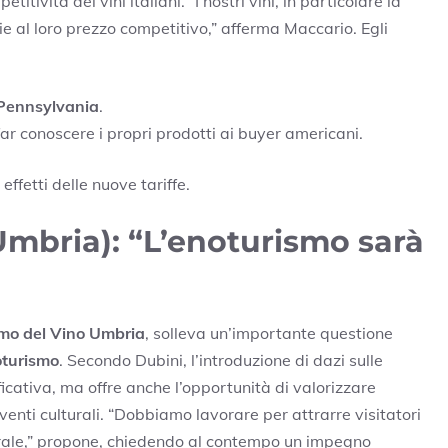
itività dei vini italiani. “I nostri vini, in particolare la
 al loro prezzo competitivo,” afferma Maccario. Egli
Pennsylvania
.
ar conoscere i propri prodotti ai buyer americani.
ffetti delle nuove tariffe.
mbria): “L’enoturismo sarà
mo del Vino Umbria
, solleva un’importante questione
turismo
. Secondo Dubini, l’introduzione di dazi sulle
icativa, ma offre anche l’opportunità di valorizzare
enti culturali. “Dobbiamo lavorare per attrarre visitatori
turale,” propone, chiedendo al contempo un impegno