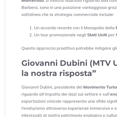
Monferrato
, si mostra fiducioso riguardo alla compet
Barbera, sono in una posizione vantaggiosa grazie
sottolinea che la strategia commerciale include:
Un accordo recente con il Monopolio della
Un tour promozionale negli
Stati Uniti
per f
Questo approccio proattivo potrebbe mitigare gli e
Giovanni Dubini (MTV U
la nostra risposta”
Giovanni Dubini, presidente del
Movimento Turis
riguardo all’impatto dei dazi sul settore e sull’
eno
esportazioni vinicole rappresenta una sfida signif
l’enoturismo attraverso esperienze immersive e ev
interessati al nostro patrimonio enologico e cul