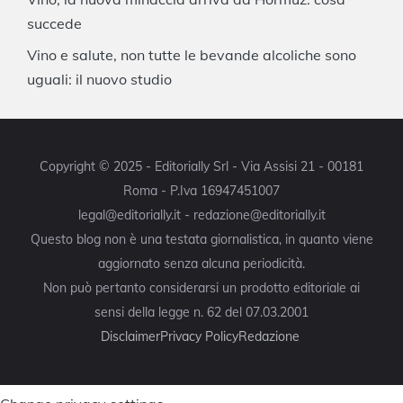
succede
Vino e salute, non tutte le bevande alcoliche sono
uguali: il nuovo studio
Copyright © 2025 - Editorially Srl - Via Assisi 21 - 00181
Roma - P.Iva 16947451007
legal@editorially.it - redazione@editorially.it
Questo blog non è una testata giornalistica, in quanto viene
aggiornato senza alcuna periodicità.
Non può pertanto considerarsi un prodotto editoriale ai
sensi della legge n. 62 del 07.03.2001
Disclaimer
Privacy Policy
Redazione