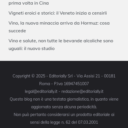
prima volta in Cina
Vigneti eroici e storici: il Veneto inizia a censirli
Vino, la nuova minaccia arriva da Hormuz: cosa
succede
Vino e salute, non tutte le bevande alcoliche sono
uguali: il nuovo studio
Copyright © 2025 - Editorially Srl - Via Assisi 21 - 00181
Roma - P.Iva 16947451007
legal@editorially.it - redazione@editorially.it
Questo blog non è una testata giornalistica, in quanto viene
aggiornato senza alcuna periodicità.
Non può pertanto considerarsi un prodotto editoriale ai
sensi della legge n. 62 del 07.03.2001