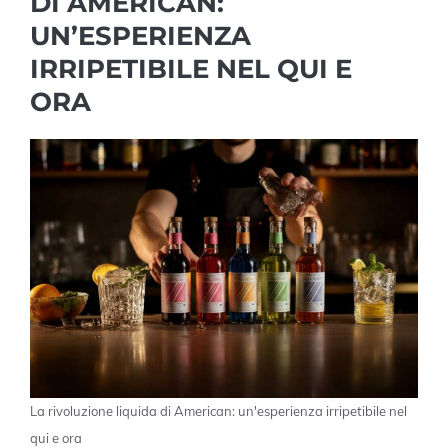
DI AMERICAN:
UN’ESPERIENZA
IRRIPETIBILE NEL QUI E
ORA
La rivoluzione liquida di American: un'esperienza irripetibile nel
qui e ora