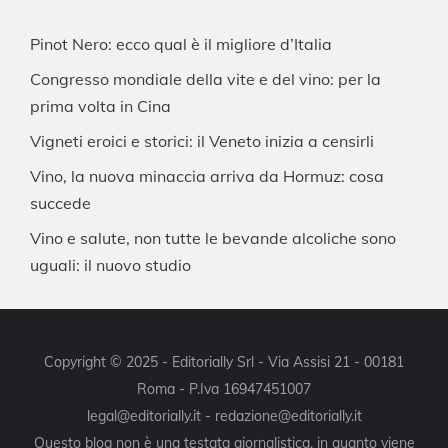
Pinot Nero: ecco qual è il migliore d’Italia
Congresso mondiale della vite e del vino: per la
prima volta in Cina
Vigneti eroici e storici: il Veneto inizia a censirli
Vino, la nuova minaccia arriva da Hormuz: cosa
succede
Vino e salute, non tutte le bevande alcoliche sono
uguali: il nuovo studio
Copyright © 2025 - Editorially Srl - Via Assisi 21 - 00181
Roma - P.Iva 16947451007
legal@editorially.it - redazione@editorially.it
Questo blog non è una testata giornalistica, in quanto viene