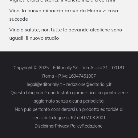
Vino, la nuova minaccia arriva da Hormuz: cosa
succede
Vino e salute, non tutte le bevande alcoliche sono
uguali: il nuovo studio
Copyright © 2025 - Editorially Srl - Via Assisi 21 - 00181
Roma - P.Iva 16947451007
legal@editorially.it - redazione@editorially.it
Questo blog non è una testata giornalistica, in quanto viene
aggiornato senza alcuna periodicità.
Non può pertanto considerarsi un prodotto editoriale ai
sensi della legge n. 62 del 07.03.2001
Disclaimer
Privacy Policy
Redazione