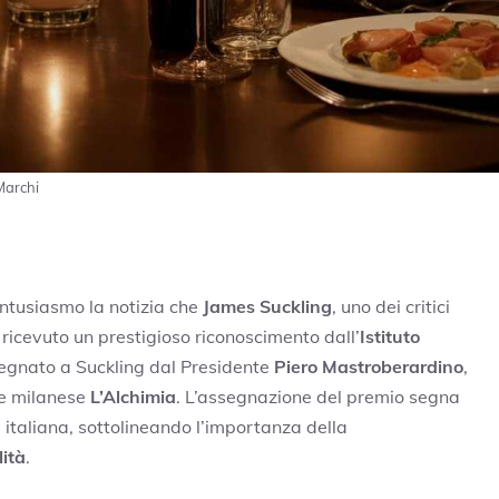
Marchi
ntusiasmo la notizia che
James Suckling
, uno dei critici
a ricevuto un prestigioso riconoscimento dall’
Istituto
egnato a Suckling dal Presidente
Piero Mastroberardino
,
nte milanese
L’Alchimia
. L’assegnazione del premio segna
 italiana, sottolineando l’importanza della
lità
.