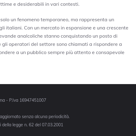
time e desiderabili in vari contesti.
 solo un fenomeno temporaneo, ma rappresenta un
li italiani. Con un mercato in espansione e una crescente
 bevande analcoliche stanno conquistando un posto di
ri e gli operatori del settore sono chiamati a rispondere a
spondere a un pubblico sempre più attento e consapevole
Roma - P.Iva 16947451007
 aggiornato senza alcuna periodicità.
 della legge n. 62 del 07.03.2001