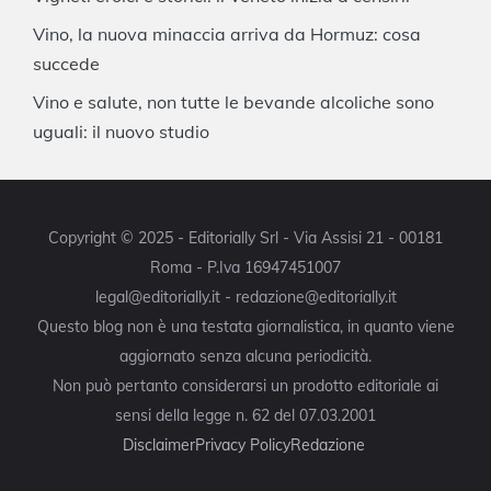
Vino, la nuova minaccia arriva da Hormuz: cosa
succede
Vino e salute, non tutte le bevande alcoliche sono
uguali: il nuovo studio
Copyright © 2025 - Editorially Srl - Via Assisi 21 - 00181
Roma - P.Iva 16947451007
legal@editorially.it - redazione@editorially.it
Questo blog non è una testata giornalistica, in quanto viene
aggiornato senza alcuna periodicità.
Non può pertanto considerarsi un prodotto editoriale ai
sensi della legge n. 62 del 07.03.2001
Disclaimer
Privacy Policy
Redazione