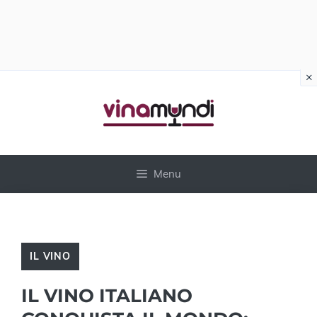
×
Vai
al
contenuto
Menu
IL VINO
IL VINO ITALIANO