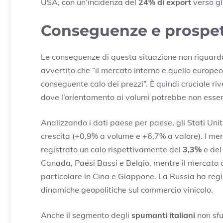
USA, con un’incidenza del
24% di export
verso gli
Conseguenze e prospet
Le conseguenze di questa situazione non riguardano
avvertito che “il mercato interno e quello europe
conseguente calo dei prezzi”. È quindi cruciale ri
dove l’orientamento ai volumi potrebbe non essere
Analizzando i dati paese per paese, gli Stati Un
crescita (+0,9% a volume e +6,7% a valore). I me
registrato un calo rispettivamente del
3,3%
e de
Canada, Paesi Bassi e Belgio, mentre il mercato a
particolare in Cina e Giappone. La Russia ha regi
dinamiche geopolitiche sul commercio vinicolo.
Anche il segmento degli
spumanti italiani
non sf