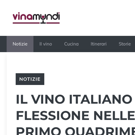
Vai
al
contenuto
Notizie
Il vino
Cucina
Itinerari
Storie
NOTIZIE
IL VINO ITALIAN
FLESSIONE NELLE
PRIMO QUADRIME