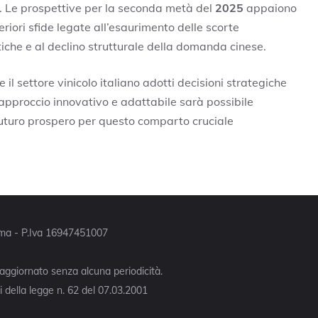
. Le prospettive per la seconda metà del
2025
appaiono
eriori sfide legate all’esaurimento delle scorte
itiche e al declino strutturale della domanda cinese.
l settore vinicolo italiano adotti decisioni strategiche
n approccio innovativo e adattabile sarà possibile
 futuro prospero per questo comparto cruciale
Roma - P.Iva 16947451007
 aggiornato senza alcuna periodicità.
 della legge n. 62 del 07.03.2001