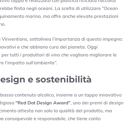
tivo tappo è realizzato con plastica riciclata raccolta
arebbe finita negli oceani. La scelta di utilizzare “Ocean
inquinamento marino, ma offre anche elevate prestazioni
no.
i Vinventions, sottolinea l’importanza di questo impegno:
innovativi e che abbiano cura del pianeta. Oggi
er tutti i produttori di vino che vogliono migliorare le
are l’impatto sull’ambiente”.
sign e sostenibilità
 basso contenuto alcolico, insieme a un tappo innovativo
stigioso
“Red Dot Design Award”
, uno dei premi di design
scimento attesta non solo la qualità del prodotto, ma
ne consapevole e responsabile, che tiene conto