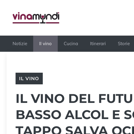
Vai
al
contenuto
Notizie
Il vino
Cucina
Itinerari
Storie
IL VINO
IL VINO DEL FUTU
BASSO ALCOL E S
TAPPO SALVA OC