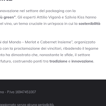
nnovazione nel settore del packaging con la
iù green”
. Gli esperti Attilio Viganò e Szilvia Kiss hanno
del vino, un tema cruciale in un’epoca in cui la
sostenibilità
ni dal Mondo – Merlot e Cabernet Insieme”, organizzato
 con la proclamazione dei vincitori, ribadendo il legame
nto ha dimostrato che, nonostante le sfide, il settore
o futuro, costruendo ponti tra
tradizione
e
innovazione
.
Roma - P.Iva 16947451007
 aggiornato senza alcuna periodicità.