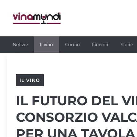
Vai
al
contenuto
Notizie
Il vino
Cucina
Itinerari
Storie
IL VINO
IL FUTURO DEL VI
CONSORZIO VALCA
PER UNA TAVOL