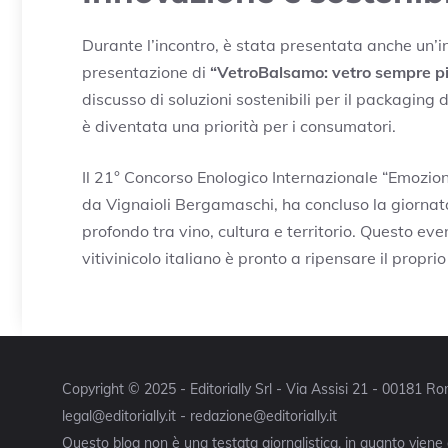
Durante l’incontro, è stata presentata anche un’i
presentazione di
“VetroBalsamo: vetro sempre p
discusso di soluzioni sostenibili per il packaging 
è diventata una priorità per i consumatori.
Il 21° Concorso Enologico Internazionale “Emozio
da Vignaioli Bergamaschi, ha concluso la giornata
profondo tra vino, cultura e territorio. Questo eve
vitivinicolo italiano è pronto a ripensare il propri
Copyright © 2025 - Editorially Srl - Via Assisi 21 - 00181 
legal@editorially.it - redazione@editorially.it
Questo blog non è una testata giornalistica, in quanto viene