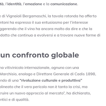
ità
, l’
identità
, l’
emozione
e la
comunicazione
.
 di Vignaioli Bergamaschi, la tavola rotonda ha offerto
toni ha espresso il suo entusiasmo per l’interesse
uggerendo che il vino ha ancora molto da dire e che la
rodotto che continua a evolversi e a trovare nuove forme di
 un confronto globale
ma vitivinicolo internazionale, ognuno con una
o Marchisio, enologo e Direttore Generale di Cadis 1898,
lando di una
“rivoluzione culturale e produttiva”
lineato che il vero pericolo non è tanto la crisi, ma
truire un nuovo approccio al mercato”, ha dichiarato,
ici e di qualità.