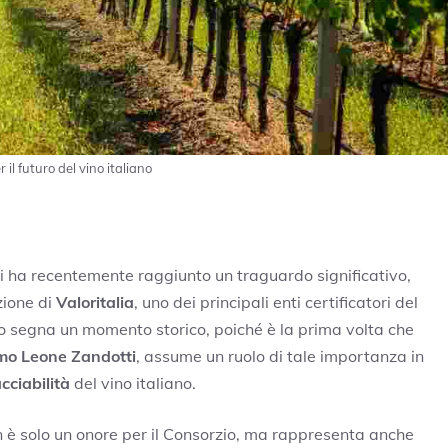
r il futuro del vino italiano
ti ha recentemente raggiunto un traguardo significativo,
zione di
Valoritalia
, uno dei principali enti certificatori del
to segna un momento storico, poiché è la prima volta che
mo Leone Zandotti
, assume un ruolo di tale importanza in
acciabilità
del vino italiano.
n è solo un onore per il Consorzio, ma rappresenta anche