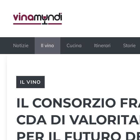
Vai
al
contenuto
Notizie
Il vino
Cucina
Itinerari
Storie
IL VINO
IL CONSORZIO FR
CDA DI VALORITA
PER IL FUTURO D