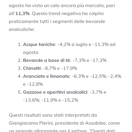
agosto ha visto un calo ancora più marcato, pari
all’
11,3%
. Questo trend negativo ha colpito
praticamente tutti i segmenti delle bevande
analcoliche:
Acque toniche
: -4,2% a luglio e -11,3% ad
agosto
Bevande a base di tè
: -7,3% e -17,3%
Chinotti
: -8,7% e -17,9%
Aranciate e limonate
: -6,3% e -12,5%; -2,4%
e -12,8%
Gazzose e aperitivi analcolici
: -3,7% e
-13,6%; -11,9% e -15,2%
Questi risultati sono stati interpretati da
Giangiacomo Pierini, presidente di Assobibe, come
un segnale allarmante per il settore. “Questi dati