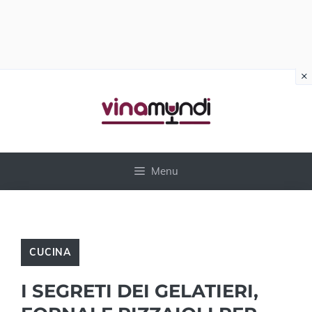
×
Vai
al
contenuto
Menu
CUCINA
I SEGRETI DEI GELATIERI,