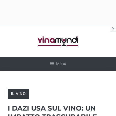
×
Vai
al
contenuto
Menu
IL VINO
I DAZI USA SUL VINO: UN