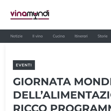
Vai
al
contenuto
Notizie
Il vino
Cucina
Itinerari
Storie
EVENTI
GIORNATA MOND
DELL’ALIMENTAZI
RICCO PROGRAMM