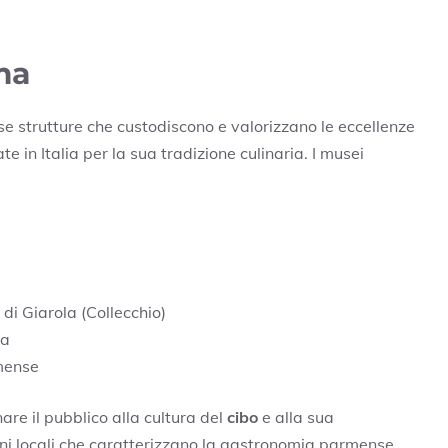
ma
 strutture che custodiscono e valorizzano le eccellenze
 in Italia per la sua tradizione culinaria. I musei
i Giarola (Collecchio)
na
mense
nare il pubblico alla cultura del
cibo
e alla sua
oni locali che caratterizzano la gastronomia parmense.