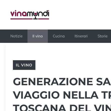
Vai
al
contenuto
Notizie
Il vino
Cucina
Itinerari
Storie
IL VINO
GENERAZIONE SA
VIAGGIO NELLA 
TOSCANA DEL VI