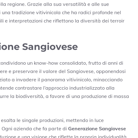
ella regione. Grazie alla sua versatilità e alle sue
i una tradizione vitivinicola che ha radici profonde nel
i e interpretazioni che riflettono la diversità dei terroir
zione Sangiovese
ondividono un know-how consolidato, frutto di anni di
ndere e preservare il valore del Sangiovese, opponendosi
ziato a invadere il panorama vitivinicolo, minacciando
ntende contrastare l’approccio industrializzato alla
idurre la biodiversità, a favore di una produzione di massa
.
 esalta le singole produzioni, mettendo in luce
a. Ogni azienda che fa parte di
Generazione Sangiovese
uzione e una visione che riflette la propria individualità.