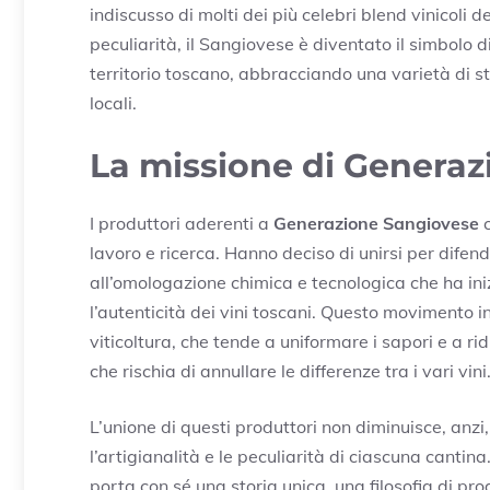
indiscusso di molti dei più celebri blend vinicoli d
peculiarità, il Sangiovese è diventato il simbolo d
territorio toscano, abbracciando una varietà di stil
locali.
La missione di Genera
I produttori aderenti a
Generazione Sangiovese
c
lavoro e ricerca. Hanno deciso di unirsi per dife
all’omologazione chimica e tecnologica che ha ini
l’autenticità dei vini toscani. Questo movimento i
viticoltura, che tende a uniformare i sapori e a r
che rischia di annullare le differenze tra i vari vini
L’unione di questi produttori non diminuisce, anzi,
l’artigianalità e le peculiarità di ciascuna cantin
porta con sé una storia unica, una filosofia di prod