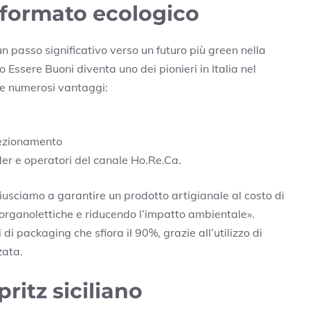
n formato ecologico
n passo significativo verso un futuro più green nella
co Essere Buoni diventa uno dei pionieri in Italia nel
fre numerosi vantaggi:
fezionamento
der e operatori del canale Ho.Re.Ca.
iusciamo a garantire un prodotto artigianale al costo di
 organolettiche e riducendo l’impatto ambientale».
i packaging che sfiora il 90%, grazie all’utilizzo di
zata.
ritz siciliano