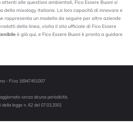
 attenti alle questioni ambientali, Fico Essere Buoni si
 della mixology italiana. La loro capacità di innovare e
one rappresenta un modello da seguire per altre aziende
odotti della linea, visita il sito ufficiale di Fico Essere
enibile
è già qui, e Fico Essere Buoni è pronto a guidare
Roma - P.Iva 16947451007
 aggiornato senza alcuna periodicità.
 della legge n. 62 del 07.03.2001