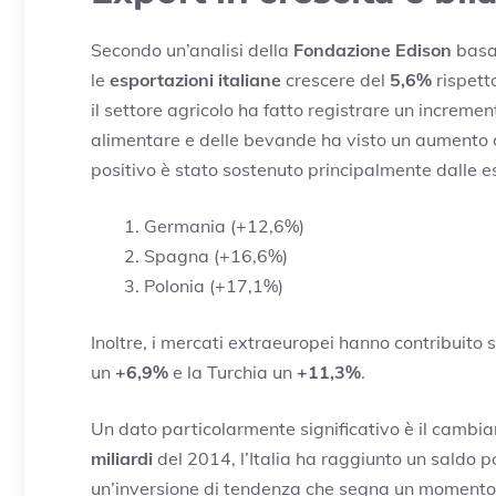
Secondo un’analisi della
Fondazione Edison
basa
le
esportazioni italiane
crescere del
5,6%
rispetto
il settore agricolo ha fatto registrare un increme
alimentare e delle bevande ha visto un aumento
positivo è stato sostenuto principalmente dalle es
Germania (+12,6%)
Spagna (+16,6%)
Polonia (+17,1%)
Inoltre, i mercati extraeuropei hanno contribuito 
un
+6,9%
e la Turchia un
+11,3%
.
Un dato particolarmente significativo è il cambi
miliardi
del 2014, l’Italia ha raggiunto un saldo po
un’inversione di tendenza che segna un momento d