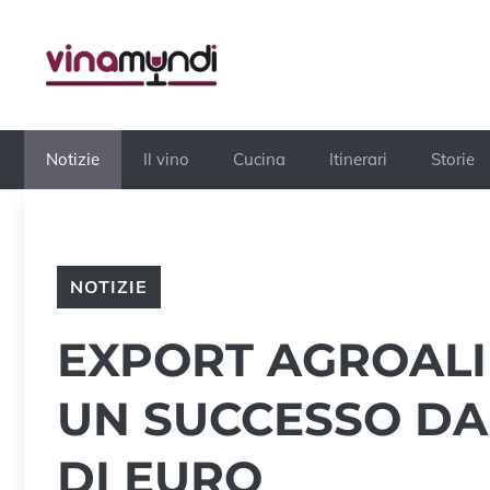
Vai
al
contenuto
Notizie
Il vino
Cucina
Itinerari
Storie
NOTIZIE
EXPORT AGROALI
UN SUCCESSO DA 
DI EURO