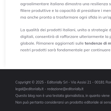
agroalimentare italiano dimostra una resilienza st
filiere produttive e la capacità di presidiare i mer
ma anche pronta a trasformare ogni sfida in un’op
La qualità dei prodotti italiani, unita a strategie 
digitali, consentirà di rafforzare ulteriormente l
globale. Rimanere aggiornati sulle
tendenze di 
nostri prodotti sarà fondamentale per continuare 
Copyright © 2025 - Editorially Srl - Via Assisi 21 - 00181 
legal@editorially.it - redazione@editorially.it
Questo blog non è una testata giornalistica, in quanto viene
Non può pertanto considerarsi un prodotto editoriale ai sensi