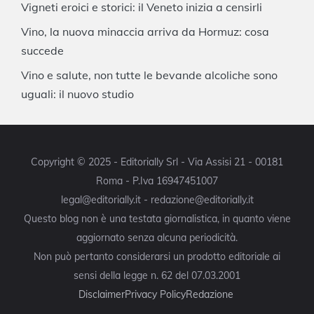
Vigneti eroici e storici: il Veneto inizia a censirli
Vino, la nuova minaccia arriva da Hormuz: cosa
succede
Vino e salute, non tutte le bevande alcoliche sono
uguali: il nuovo studio
Copyright © 2025 - Editorially Srl - Via Assisi 21 - 00181
Roma - P.Iva 16947451007
legal@editorially.it - redazione@editorially.it
Questo blog non è una testata giornalistica, in quanto viene
aggiornato senza alcuna periodicità.
Non può pertanto considerarsi un prodotto editoriale ai
sensi della legge n. 62 del 07.03.2001
Disclaimer
Privacy Policy
Redazione