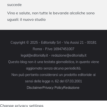
succede
Vino e salute, non tutte le bevande alcoliche sono
uguali: il nuovo studio
Copyright © 2025 - Editorially Srl - Via Assisi 21 - 00181
Roma - P.Iva 16947451007
legal@editorially.it - redazione@editorially.it
Questo blog non è una testata giornalistica, in quanto viene
aggiornato senza alcuna periodicità.
Non può pertanto considerarsi un prodotto editoriale ai
sensi della legge n. 62 del 07.03.2001
Disclaimer
Privacy Policy
Redazione
Change privacy settings