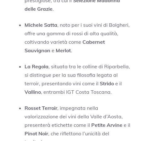
prestigiose, tra cui il
Selezione Madonna
delle Grazie
.
Michele Satta
, noto per i suoi vini di Bolgheri,
offre una gamma di rossi di alta qualità,
coltivando varietà come
Cabernet
Sauvignon
e
Merlot
.
La Regola
, situata tra le colline di Riparbella,
si distingue per la sua filosofia legata al
terroir, presentando vini come il
Strido
e il
Vallino
, entrambi IGT Costa Toscana.
Rosset Terroir
, impegnata nella
valorizzazione dei vini della Valle d’Aosta,
presenterà etichette come il
Petite Arvine
e il
Pinot Noir
, che riflettono l’unicità del