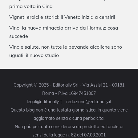
prima volta in Cina
Vigneti eroici e storici: il Veneto inizia a censirli
Vino, la nuova minaccia arriva da Hormuz: cosa
succede
Vino e salute, non tutte le bevande alcoliche sono
uguali: il nuovo studio
Copyright © 2025 - Editorially Srl - Via Assisi 21 - 00181
Roma - P.Iva 16947451007
legal@editorially.it - redazione@editorially.it
Questo blog non è una testata giornalistica, in quanto viene
aggiornato senza alcuna periodicità.
Non può pertanto considerarsi un prodotto editoriale ai
sensi della legge n. 62 del 07.03.2001