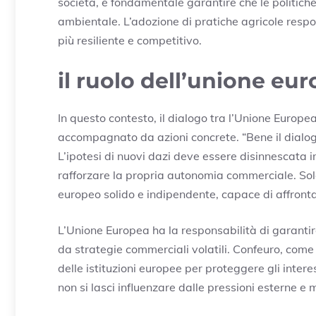
società, è fondamentale garantire che le politiche a
ambientale. L’adozione di pratiche agricole respon
più resiliente e competitivo.
il ruolo dell’unione eu
In questo contesto, il dialogo tra l’Unione Europe
accompagnato da azioni concrete. “Bene il dialogo
L’ipotesi di nuovi dazi deve essere disinnescat
rafforzare la propria autonomia commerciale. Solo
europeo solido e indipendente, capace di affrontar
L’Unione Europea ha la responsabilità di garanti
da strategie commerciali volatili. Confeuro, com
delle istituzioni europee per proteggere gli interes
non si lasci influenzare dalle pressioni esterne e 