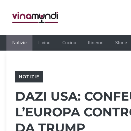
Vai
al
contenuto
Notizie
Il vino
Cucina
Itinerari
Storie
NOTIZIE
DAZI USA: CONF
L’EUROPA CONTR
DA TRUMP