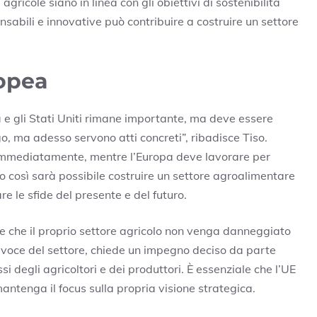
gricole siano in linea con gli obiettivi di sostenibilità
sabili e innovative può contribuire a costruire un settore
ropea
a e gli Stati Uniti rimane importante, ma deve essere
, ma adesso servono atti concreti”, ribadisce Tiso.
a immediatamente, mentre l’Europa deve lavorare per
 così sarà possibile costruire un settore agroalimentare
e le sfide del presente e del futuro.
re che il proprio settore agricolo non venga danneggiato
e voce del settore, chiede un impegno deciso da parte
si degli agricoltori e dei produttori. È essenziale che l’UE
mantenga il focus sulla propria visione strategica.