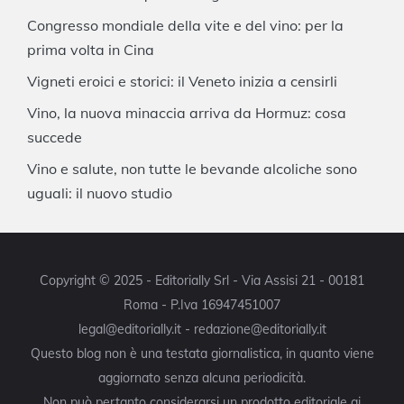
Congresso mondiale della vite e del vino: per la
prima volta in Cina
Vigneti eroici e storici: il Veneto inizia a censirli
Vino, la nuova minaccia arriva da Hormuz: cosa
succede
Vino e salute, non tutte le bevande alcoliche sono
uguali: il nuovo studio
Copyright © 2025 - Editorially Srl - Via Assisi 21 - 00181
Roma - P.Iva 16947451007
legal@editorially.it - redazione@editorially.it
Questo blog non è una testata giornalistica, in quanto viene
aggiornato senza alcuna periodicità.
Non può pertanto considerarsi un prodotto editoriale ai