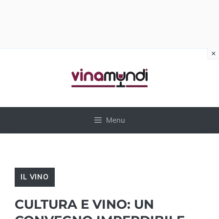
×
Vai
al
contenuto
Menu
IL VINO
CULTURA E VINO: UN